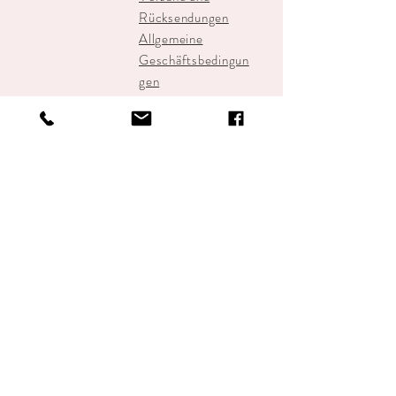
Rücksendungen
Allgemeine
Geschäftsbedingun
gen
Zahlen
STUDIOBRECHT
info@studiobrecht.nl
Alkmaar-Zentrum
+31-648934500
Join our mailing 
list