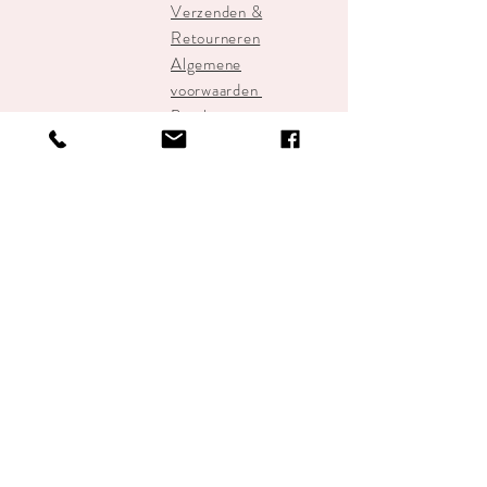
Verzenden &
Retourneren
Algemene
voorwaarden
Betalen
STUDIOBRECHT
info@studiobrecht.nl
Alkmaar Centrum
+31-648934500
Join our mailing 
list