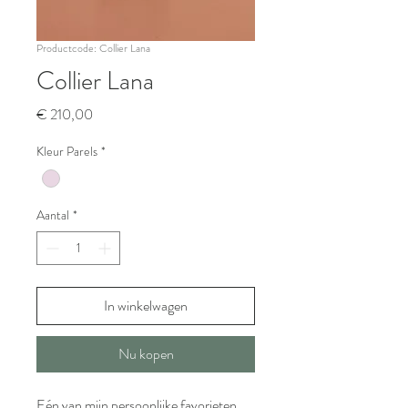
Productcode: Collier Lana
Collier Lana
Prijs
€ 210,00
Kleur Parels
*
Aantal
*
In winkelwagen
Nu kopen
Eén van mijn persoonlijke favorieten,