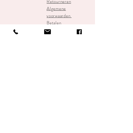
Retourneren
Algemene
voorwaarden
Betalen
STUDIOBRECHT
info@studiobrecht.nl
Alkmaar Centrum
+31-648934500
Join our mailing 
list
Email
*