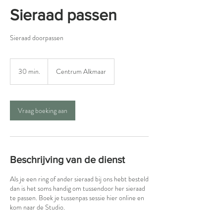
Sieraad passen
Sieraad doorpassen
30 min.
3
Centrum Alkmaar
0
m
i
n
Vraag boeking aan
.
Beschrijving van de dienst
Als je een ring of ander sieraad bij ons hebt besteld
dan is het soms handig om tussendoor her sieraad
te passen. Boek je tussenpas sessie hier online en
kom naar de Studio.