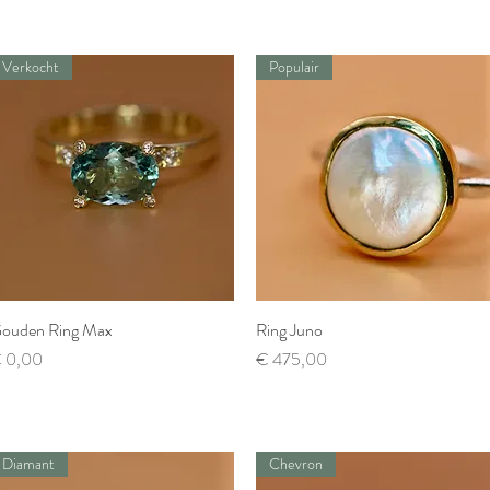
Verkocht
Populair
ouden Ring Max
Snel overzicht
Ring Juno
Snel overzicht
ijs
Prijs
 0,00
€ 475,00
Diamant
Chevron