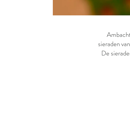
Ambachte
sieraden van
De sieraden