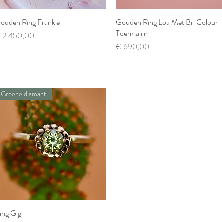
ouden Ring Frankie
Snel overzicht
Gouden Ring Lou Met Bi-Colour
Snel overzicht
Toermalijn
ijs
 2.450,00
Prijs
€ 690,00
Groene diamant
ing Gigi
Snel overzicht