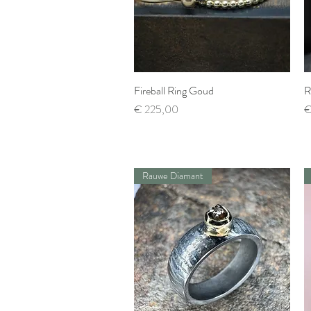
Fireball Ring Goud
Snel overzicht
R
Prijs
Pr
€ 225,00
€
Rauwe Diamant