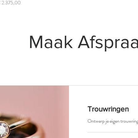
ijs
 2.375,00
Maak Afspra
Trouwringen
Ontwerp je eigen trouwrin