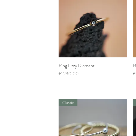
Ring Lizzy Diamant
Snel overzicht
R
Prijs
Pr
€ 230,00
€
Classic