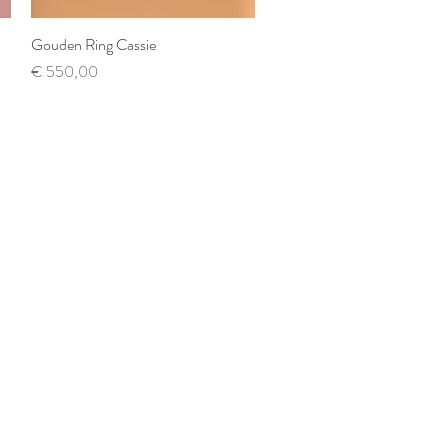
Gouden Ring Cassie
Snel overzicht
Prijs
€ 550,00