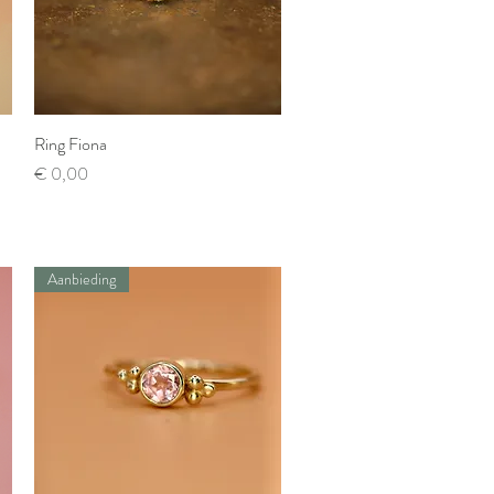
Ring Fiona
Snel overzicht
Prijs
€ 0,00
Aanbieding