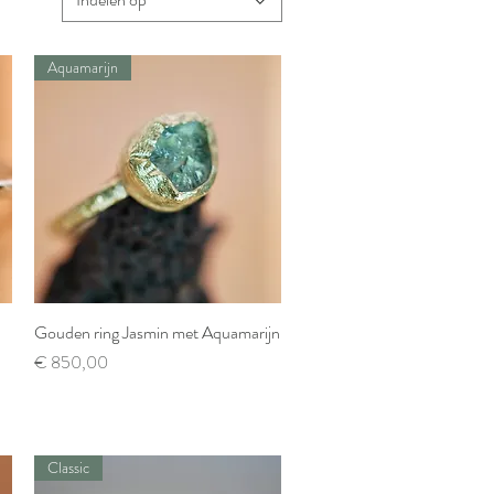
Aquamarijn
Gouden ring Jasmin met Aquamarijn
Snel overzicht
Prijs
€ 850,00
Classic