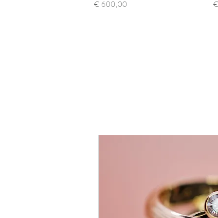
Prijs
Pr
€ 600,00
€