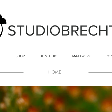
STUDIOBRECH
E
SHOP
DE STUDIO
MAATWERK
CO
HOME