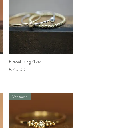
Fireball Ring Zilver
Snel overzicht
Prijs
€ 45,00
Verkocht